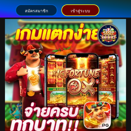
สมัครสมาชิก
เข้าสู่ระบบ