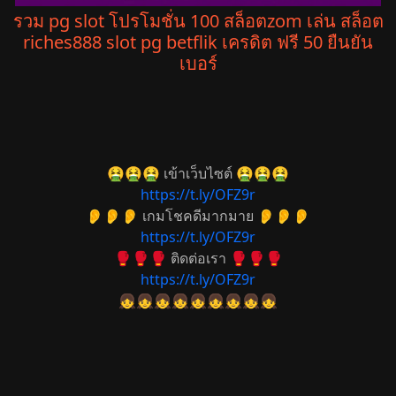
รวม pg slot โปรโมชั่น 100 สล็อตzom เล่น สล็อต
riches888 slot pg betflik เครดิต ฟรี 50 ยืนยัน
เบอร์
🤮🤮🤮 เข้าเว็บไซต์ 🤮🤮🤮
https://t.ly/OFZ9r
👂👂👂 เกมโชคดีมากมาย 👂👂👂
https://t.ly/OFZ9r
🥊🥊🥊 ติดต่อเรา 🥊🥊🥊
https://t.ly/OFZ9r
👧👧👧👧👧👧👧👧👧