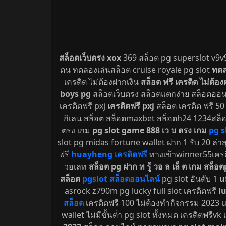
สล็อตเว็บตรง xox
369 สล็อต pg superslot v9v9เ
ตน ทดลองเล่นสล็อต cruise royale pg slot
ทดล
เครดิต ไม่ต้องฝากเงิน
สล็อต ฟรี เครดิต ไม่ต้อง
boys pg
สล็อตเว็บตรง สล็อตแตกง่าย สล็อตออ
เครดิตฟรี pxj
เครดิตฟรี pxj
สล็อต เครดิต ฟรี 5
กิเลน สล็อต สล็อตmaxbet สล็อตh24 1234สล็อ
ตรง เกม
pg slot game 888 เว บ ตรง เกม
pg s
slot pg midas fortune wallet ฝาก 1 รับ 20 ล่า
ฟรี
huayheng เครดิตฟรี
ทางเข้าwinner55เครด
วอเลท
สล็อต pg ฝาก ท รู้ วอ ล เล็ ต
เกม สล็อต
สล็อต
pgslot สล็อตออนไลน์
pg slot อันดับ 1
u
asrock z790m pg lucky full slot เครดิตฟรี
lu
สล็อต
เครดิตฟรี 100 ไม่ต้องทำกิจกรรม 2023 u
wallet ไม่มีขั้นต่ํา pg slot ทั้งหมด เครดิตฟรีvk