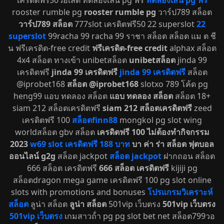
เครดิตฟรี50วอเล็ต ทดลองเล่น pg ฟรี
ทดลองเล่น pg ฟรี
rooster rumble pg
rooster rumble pg
วาร์ป789 สล็อต
วาร์ป789 สล็อต
777slot เครดิตฟรี50 22 superslot
22
superslot
99racha 99 racha 99 ราชา สล็อต สล็อต แม ต ชี
น ฟรีเครดิต-free credit
ฟรีเครดิต-free credit
alphax สล็อต
4x4 สล็อต ทางเข้า unibetสล็อต
unibetสล็อต
jinda 99
เครดิตฟรี
jinda 99 เครดิตฟรี
jinda 99 เครดิตฟรี
สล็อต
@iprobet168
สล็อต @iprobet168
slotxo 789 โค้ด pg
heng99 แอบ ทดลอง สล็อต
แอบ ทดลอง สล็อต
สล็อต 18+
siam 212 สล็อตเครดิตฟรี
siam 212 สล็อตเครดิตฟรี
zeed
เครดิตฟรี 100
สล็อตfinn88
mongkol pg slot wing
worldสล็อต gbv สล็อต
เครดิตฟรี 100 ไม่ต้องทํากิจกรรม
2023
w69 slot เครดิตฟรี 188 บาท
บา ค่า ร่า สล็อต ฟุตบอล
ออนไลน์ g2g
สล็อต jackpot
สล็อต jackpot
ฝากถอน สล็อต
666 สล็อต เครดิตฟรี
666 สล็อต เครดิตฟรี
kijiji pg
สล็อตdragon mega game เครดิตฟรี 100 pg slot online
slots with promotions and bonuses
โปรแกรมวิเคราะห์
สล็อต
ลูน่า สล็อต
ลูน่า สล็อต
501vip เว็บตรง
501vip เว็บตรง
501vip เว็บตรง
เกมสาวถ้ํา pg pg slot bet net สล็อต799วอ