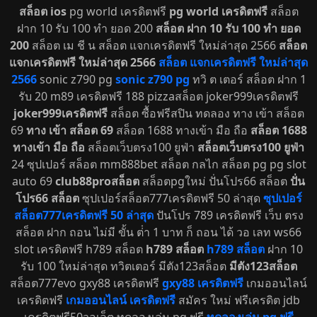
สล็อต ios
pg world เครดิตฟรี
pg world เครดิตฟรี
สล็อต
ฝาก 10 รับ 100 ทํา ยอด 200
สล็อต ฝาก 10 รับ 100 ทํา ยอด
200
สล็อต เม ชี น สล็อต แจกเครดิตฟรี ใหม่ล่าสุด 2566
สล็อต
แจกเครดิตฟรี ใหม่ล่าสุด 2566
สล็อต แจกเครดิตฟรี ใหม่ล่าสุด
2566
sonic z790 pg
sonic z790 pg
ทวิ ต เตอร์ สล็อต ฝาก 1
รับ 20 m89 เครดิตฟรี 188 pizzaสล็อต joker999เครดิตฟรี
joker999เครดิตฟรี
สล็อต ซื้อฟรีสปิน ทดลอง ทาง เข้า สล็อต
69
ทาง เข้า สล็อต 69
สล็อต 1688 ทางเข้า มือ ถือ
สล็อต 1688
ทางเข้า มือ ถือ
สล็อตเว็บตรง100 ยูฟ่า
สล็อตเว็บตรง100 ยูฟ่า
24 ซุปเปอร์ สล็อต mm888bet สล็อต กลไก สล็อต pg pg slot
auto 69
club88proสล็อต
สล็อตpgใหม่ ปั่นโปร66 สล็อต
ปั่น
โปร66 สล็อต
ซุปเปอร์สล็อต777เครดิตฟรี 50 ล่าสุด
ซุปเปอร์
สล็อต777เครดิตฟรี 50 ล่าสุด
ปันโปร 789 เครดิตฟรี เว็บ ตรง
สล็อต ฝาก ถอน ไม่มี ขั้น ต่ํา 1 บาท ก็ ถอน ได้ วอ เลท ws66
slot เครดิตฟรี h789 สล็อต
h789 สล็อต
h789 สล็อต
ฝาก 10
รับ 100 ใหม่ล่าสุด ทวิตเตอร์ มีตัง123สล็อต
มีตัง123สล็อต
สล็อต777evo gxy88 เครดิตฟรี
gxy88 เครดิตฟรี
เกมออนไลน์
เครดิตฟรี
เกมออนไลน์ เครดิตฟรี
สมัคร ใหม่ ฟรีเครดิต jdb