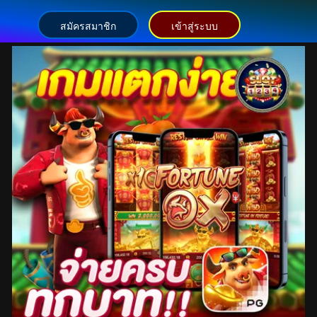
สมัครสมาชิก
เข้าสู่ระบบ