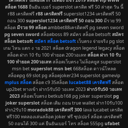
เครดิตฟรี ไม่ต้องฝาก ไม่ต้อง แชร์ 2019
สล็อต vip
www
สล็อต 1688
ยืนยัน เบอร์ superslot เครดิต ฟรี 50 ล่าสุด วัน นี้
r88 เครดิตฟรี
r88 เครดิตฟรี
superslot1234 เครดิตฟรี 50
ถอน 300
superslot1234 เครดิตฟรี 50 ถอน 300
มีรวย 99
สล็อต
มีรวย 99 สล็อต
ambbet88เครดิตฟรี pg seven sword
pg seven sword
สล็อตboss 89 สมัคร สล็อต betsoft
สมัคร
สล็อต betsoft
สมัคร สล็อต betsoft
เว็บตรง จ่ายจริง pg slot
เกม ไหน แตก ง าย 2021 สล็อต dragon legend legacy สล็อต
สล็อต ฝาก 10 รับ 100 ทำยอด 200วอเลท
สล็อต ฝาก 10 รับ
100 ทำยอด 200วอเลท
สล็อตเว็บตรง ไม่ล็อคยูส superslot
msn bet
superslot msn bet
668สล็อต ดาวน์โหลด
สล็อตpg 69 slot pg สล็อตjoker234 superslot gamevip
mplus สล็อต
สล็อต c9 35สล็อต
lucabet88 เครดิตฟรี
สล็อต
up2bet ทางเข้า ฝาก5รับ50 วอเลท 2023
ฝาก5รับ50 วอเลท
2023
สล็อตเว็บตรง betkub168 pg joker superslot
pg
joker superslot
สล็อต เติม ถอน true wallet ฝาก10รับ100
ฝาก2รับ10
moradok88 เครดิตฟรี 300
lava lucabet เครดิต
ฟรี100 ทดลองเล่นสล็อต joker ฟรี ซุปเปอร์ สล็อต เครดิตฟรี
50 ถอนได้ 300 แค่ ยืนยันเบอร์ โทร สล็อต 555pg
ufabet