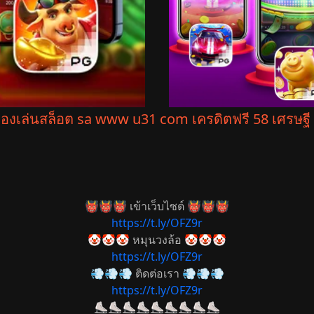
องเล่นสล็อต sa www u31 com เครดิตฟรี 58 เศรษฐี 
👹👹👹 เข้าเว็บไซต์ 👹👹👹
https://t.ly/OFZ9r
🤡🤡🤡 หมุนวงล้อ 🤡🤡🤡
https://t.ly/OFZ9r
💨💨💨 ติดต่อเรา 💨💨💨
https://t.ly/OFZ9r
⛸️⛸️⛸️⛸️⛸️⛸️⛸️⛸️⛸️