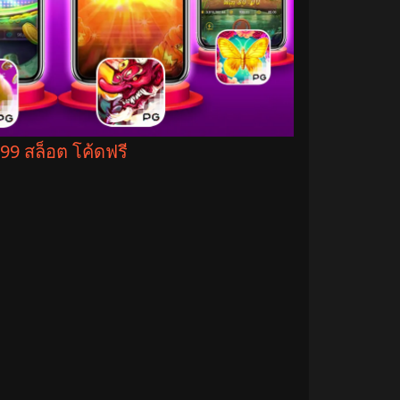
99 สล็อต โค้ดฟรี