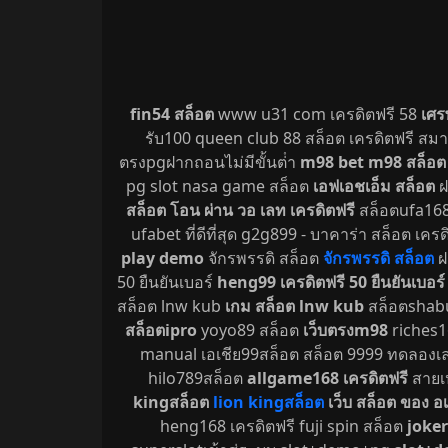
fin54 สล็อต
www u31 com เครดิตฟรี 58
เศร
รับ100 queen club 88 สล็อต เครดิตฟรี สมา
ตรงpgฝากถอนไม่มีขั้นต่ํา
m98 bet m98 สล็อต
pg slot nasa game สล็อต
เอฟเอชเอ็ม สล็อต
ฝ
สล็อต โอน ผ่าน วอ เลท เครดิตฟรี
สล็อตufa16
ufabet ที่ดีที่สุด g2g899 - บาคาร่า สล็อต เค
play demo
จักรพรรดิ สล็อต
จักรพรรดิ สล็อต
ฝ
50 ยืนยันเบอร์
heng99 เครดิตฟรี 50 ยืนยันเบอร์
สล็อต lnw kub
เกม สล็อต lnw kub
สล็อตshabu
สล็อตipro
yoyo89 สล็อต
เว็บตรงm98
riches1
manual เอเชีย99สล็อต สล็อต 9999 ทดลองเล่
hilo789สล็อต
allgame168 เครดิตฟรี
สายเป
kingสล็อต
lion kingสล็อต
เว็บ สล็อต ของ อ
heng168 เครดิตฟรี fuji spin สล็อต
joke