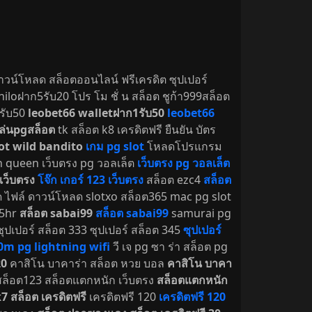
ดาวน์โหลด สล็อตออนไลน์ ฟรีเครดิต ซุปเปอร์
iloฝาก5รับ20 โปร โม ชั่ น สล็อต ชูก้า999สล็อต
1รับ50
leobet66 walletฝาก1รับ50
leobet66
ล่นpgสล็อต
tk สล็อต k8 เครดิตฟรี ยืนยัน บัตร
ot wild bandito
เกม pg slot
โหลดโปรแกรม
n queen เว็บตรง pg วอลเล็ต
เว็บตรง pg วอลเล็ต
 เว็บตรง
โจ๊ก เกอร์ 123 เว็บตรง
สล็อต ezc4
สล็อต
 ไฟล์ ดาวน์โหลด slotxo สล็อต365 mac pg slot
25hr
สล็อต sabai99
สล็อต sabai99
samurai pg
ปเปอร์ สล็อต 333 ซุปเปอร์ สล็อต 345
ซุปเปอร์
0m pg lightning wifi
วี เจ pg ซา ร่า สล็อต pg
20
คาสิโน บาคาร่า สล็อต หวย บอล
คาสิโน บาคา
ล็อต123 สล็อตแตกหนัก เว็บตรง
สล็อตแตกหนัก
7 สล็อต เครดิตฟรี
เครดิตฟรี 120
เครดิตฟรี 120