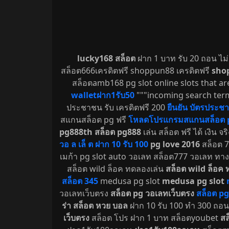
lucky168 สล็อต
ฝาก 1 บาท รับ 20 ถอน ไม่
สล็อต666เครดิตฟรี shoppun88 เครดิตฟรี
shop
สล็อตamb168 pg slot online slots that a
walletฝาก1รับ50
"""incoming search ter
ประชาชน รับ เครดิตฟรี 200
ยืนยัน บัตรประชา
สแกนสล็อต pg ฟรี
โหลดโปรแกรมสแกนสล็อต p
pg888th สล็อต pg888
เล่น สล็อต ฟรี ได้ เงิน จร
วอ ล เล็ ต ฝาก 10 รับ 100
pg love 2016
สล็อต 7
เมก้า pg slot auto วอเลท สล็อต777 วอเลท ทาง
สล็อต wild ล็อค ทดลองเล่น
สล็อต wild ล็อค 
สล็อต 345
medusa pg slot
medusa pg slot
วอเลทเว็บตรง
สล็อต pg วอเลทเว็บตรง
สล็อต pg
ร่า สล็อต หวย บอล
ฝาก 10 รับ 100 ทํา 300 ถอ
เว็บตรง
สล็อต โปร ฝาก 1 บาท สล็อตyoubet
ส