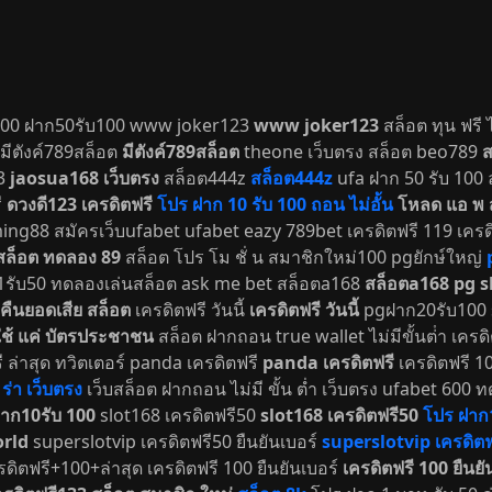
บ100 ฝาก50รับ100 www joker123
www joker123
สล็อต ทุน ฟรี 
มีตังค์789สล็อต
มีตังค์789สล็อต
theone เว็บตรง สล็อต beo789
ส
13
jaosua168 เว็บตรง
สล็อต444z
สล็อต444z
ufa ฝาก 50 รับ 100 
ี
ดวงดี123 เครดิตฟรี
โปร ฝาก 10 รับ 100 ถอน ไม่อั้น
โหลด แอ พ 
ng88 สมัครเว็บufabet ufabet eazy 789bet เครดิตฟรี 119 เครด
สล็อต ทดลอง 89
สล็อต โปร โม ชั่ น สมาชิกใหม่100 pgยักษ์ใหญ่
1รับ50 ทดลองเล่นสล็อต ask me bet สล็อตa168
สล็อตa168
pg s
คืนยอดเสีย สล็อต
เครดิตฟรี วันนี้
เครดิตฟรี วันนี้
pgฝาก20รับ100 
ใช้ แค่ บัตรประชาชน
สล็อต ฝากถอน true wallet ไม่มีขั้นต่ํา เครด
 ล่าสุด ทวิตเตอร์ panda เครดิตฟรี
panda เครดิตฟรี
เครดิตฟรี 1
ร่า เว็บตรง
เว็บสล็อต ฝากถอน ไม่มี ขั้น ต่ำ เว็บตรง ufabet 600 
ฝาก10รับ 100
slot168 เครดิตฟรี50
slot168 เครดิตฟรี50
โปร ฝาก1
orld
superslotvip เครดิตฟรี50 ยืนยันเบอร์
superslotvip เครดิตฟร
รดิตฟรี+100+ล่าสุด เครดิตฟรี 100 ยืนยันเบอร์
เครดิตฟรี 100 ยืนยั