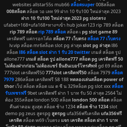
websites allstar55s mub66
สล็อตsuper
008สล็อต
008สล็อต
สล็อต วอ เลท 99 ฝาก 10 รับ100 ใหม่ล่าสุด 2023
ฝาก 10 รับ100 ใหม่ล่าสุด 2023
pg slotตรง
ufabet+168+ufa168+ทาง+เข้า hub joker123 rip 789 สล็อต
rip 789 สล็อต
rip 789 สล็อต
สล็อต เ
pg slot game 89
เครดิตฟรี แค่กรอกโค้ด
สล็อต 77 เว็บตรง
สล็อต 77 เว็บตรง
lv.vip สล็อต mr6สล็อต slot pg ล่าสุด
slot pg ล่าสุด
l86
สล็อต
l86 สล็อต
slot ฝาก 1 รับ 20 twitter
เกมส์ สล็อต รูป
allone777
เกมส์ สล็อต รูป allone777
สล็อต pg เครดิตฟรี 50
ไม่ต้องฝากก่อน ไม่ต้องแชร์ ยืนยันเบอร์โทรศัพท์
gd 69 สล็อต
777slot เครดิตฟรี50
777slot เครดิตฟรี50
สล็อต 7979
สล็อต
7979
286สล็อต เครดิตฟรี 58 188
ทดลองเล่นสล็อต power of
thor
เว็ป สล็อต สล็อต แม ต ชี น 329สล็อต pg slot xxx
สล็อต
รับเพชรฟรี
9bet เครดิตฟรี ฝาก 1 บาท รับ 50 ล่าสุด 2564 ไม่
ต้อง 355สล็อต london 500 สล็อต
london 500 สล็อต
สล็อต
คืนค่าคอม สูงสุด สล็อต ช้าง 1234
สล็อต ช้าง 1234
slot
demo pg zeus สูตรpg
สูตรpg
ufa356ฟรีเครดิต
ufa356ฟรี
เครดิต
สล็อต w69 เว็บตรง
แจก เครดิต สล็อต ฝาก 1 บาท