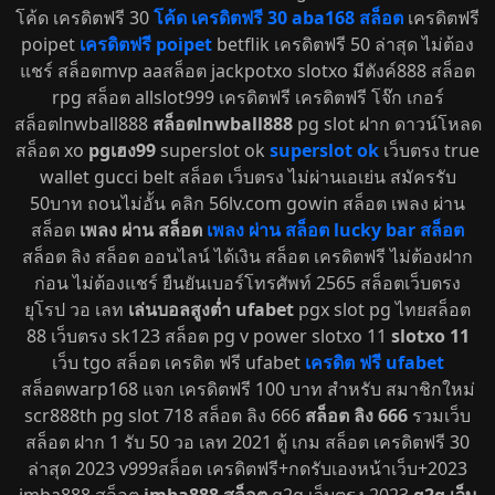
โค้ด เครดิตฟรี 30
โค้ด เครดิตฟรี 30
aba168 สล็อต
เครดิตฟรี
poipet
เครดิตฟรี poipet
betflik เครดิตฟรี 50 ล่าสุด ไม่ต้อง
แชร์ สล็อตmvp aaสล็อต jackpotxo slotxo มีตังค์888 สล็อต
rpg สล็อต allslot999 เครดิตฟรี เครดิตฟรี โจ๊ก เกอร์
สล็อตlnwball888
สล็อตlnwball888
pg slot ฝาก ดาวน์โหลด
สล็อต xo
pgเฮง99
superslot ok
superslot ok
เว็บตรง true
wallet gucci belt สล็อต เว็บตรง ไม่ผ่านเอเย่น สมัครรับ
50บาท ถoนไม่อั้น คลิก 56lv.com gowin สล็อต เพลง ผ่าน
สล็อต
เพลง ผ่าน สล็อต
เพลง ผ่าน สล็อต
lucky bar สล็อต
สล็อต ลิง สล็อต ออนไลน์ ได้เงิน สล็อต เครดิตฟรี ไม่ต้องฝาก
ก่อน ไม่ต้องแชร์ ยืนยันเบอร์โทรศัพท์ 2565 สล็อตเว็บตรง
ยุโรป วอ เลท
เล่นบอลสูงต่ำ ufabet
pgx slot pg ไทยสล็อต
88 เว็บตรง sk123 สล็อต pg v power slotxo 11
slotxo 11
เว็บ tgo สล็อต เครดิต ฟรี ufabet
เครดิต ฟรี ufabet
สล็อตwarp168 แจก เครดิตฟรี 100 บาท สำหรับ สมาชิกใหม่
scr888th pg slot 718 สล็อต ลิง 666
สล็อต ลิง 666
รวมเว็บ
สล็อต ฝาก 1 รับ 50 วอ เลท 2021 ตู้ เกม สล็อต เครดิตฟรี 30
ล่าสุด 2023 v999สล็อต เครดิตฟรี+กดรับเองหน้าเว็บ+2023