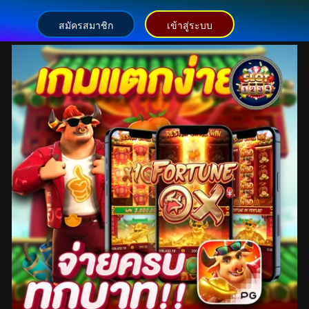
สมัครสมาชิก
เข้าสู่ระบบ