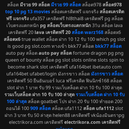
สล็อต
มีรวย 99 สล็อต
มีรวย 99 สล็อต
สล็อต978
สล็อต978
top 10 pg 13 movies
สล็อตเครดิตฟรี แจกจริง
สล็อตเครดิต
ฟรี แจกจริง
ufa357 เครดิตฟรี hl8thai8 เครดิตฟรี pg สล็อต
เว็บตรงแตกหนัก
pg สล็อตเว็บตรงแตกหนัก
31u สล็อต lava
เครดิตฟรี 20
lava เครดิตฟรี 20
สล็อต warz168
สล็อตx6
สล็อตx6
true wallet สล็อต ฝาก 10 12 รับ 100 which pg slot
is good pg slot.com ทางเข้า bkk77 สล็อต
bkk77 สล็อต
auto pay สล็อต
auto pay สล็อต
fortune dragon pg png
queen of bounty สล็อต pg slot slots online slots spin to
become shark slot เครดิตฟรี ufa164bet ibetauto com
ufa164bet ufabet/login มังกรขาว สล็อต
มังกรขาว สล็อต
เครดิตฟรี 50 ยืนยันเบอร์ luca ฟรีเครดิต ฟินนิกซ์168 สล็อต
slot ฝาก 1 บาท รับ 99 รวมเว็บสล็อต ฝาก 10 รับ 100 ล่าสุด
รวมเว็บสล็อต ฝาก 10 รับ 100 ล่าสุด
รวมเว็บสล็อต ฝาก 10 รับ
100 ล่าสุด
สล็อต goatbet โปร ฝาก 20 รับ 100 ทำยอด 200
ถอนได้ 100
909 สล็อต
สล็อต ufa1112
สล็อต ufa1112
slot
ฝาก 3 บาท รับ 50 ล่าสุด helen88 เครดิตฟรี vkน้องมินตราpg
electrikora.com เครดิตฟรี
electrikora.com เครดิตฟรี