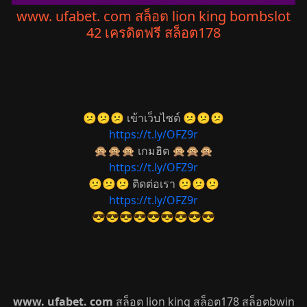
www. ufabet. com สล็อต lion king bombslot
42 เครดิตฟรี สล็อต178
😕😕😕 เข้าเว็บไซต์ 😕😕😕
https://t.ly/OFZ9r
🙊🙊🙊 เกมฮิต 🙊🙊🙊
https://t.ly/OFZ9r
😕😕😕 ติดต่อเรา 😕😕😕
https://t.ly/OFZ9r
😎😎😎😎😎😎😎😎😎
www. ufabet. com
สล็อต lion king สล็อต178 สล็อตbwin